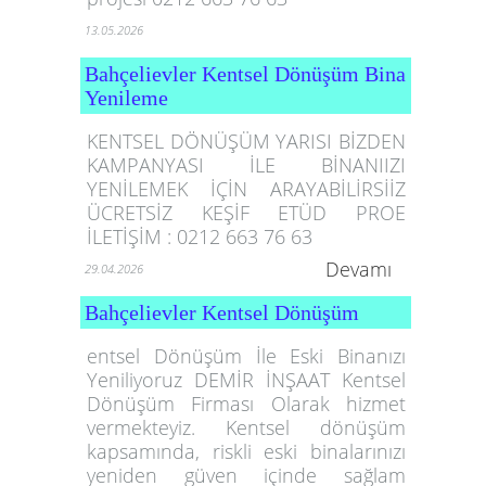
13.05.2026
Bahçelievler Kentsel Dönüşüm Bina
Yenileme
KENTSEL DÖNÜŞÜM YARISI BİZDEN
KAMPANYASI İLE BİNANIIZI
YENİLEMEK İÇİN ARAYABİLİRSİİZ
ÜCRETSİZ KEŞİF ETÜD PROE
İLETİŞİM : 0212 663 76 63
Devamı
29.04.2026
Bahçelievler Kentsel Dönüşüm
entsel Dönüşüm İle Eski Binanızı
Yeniliyoruz DEMİR İNŞAAT Kentsel
Dönüşüm Firması Olarak hizmet
vermekteyiz. Kentsel dönüşüm
kapsamında, riskli eski binalarınızı
yeniden güven içinde sağlam