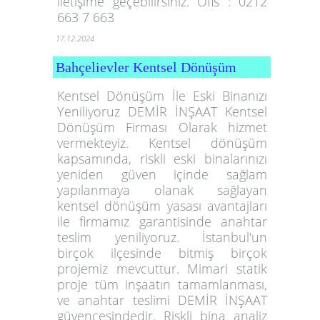
iletişime geçebilirsiniz. Ofis : 0212
663 7 663
17.12.2024
Bahçelievler Kentsel Dönüşüm
Kentsel Dönüşüm İle Eski Binanızı
Yeniliyoruz DEMİR İNŞAAT Kentsel
Dönüşüm Firması Olarak hizmet
vermekteyiz. Kentsel dönüşüm
kapsamında, riskli eski binalarınızı
yeniden güven içinde sağlam
yapılanmaya olanak sağlayan
kentsel dönüşüm yasası avantajları
ile firmamız garantisinde anahtar
teslim yeniliyoruz. İstanbul'un
birçok ilçesinde bitmiş birçok
projemiz mevcuttur. Mimari statik
proje tüm inşaatın tamamlanması,
ve anahtar teslimi DEMİR İNŞAAT
güvencesindedir. Riskli bina analiz