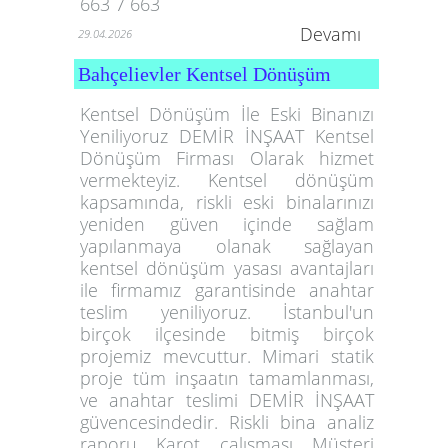
663 7 663
Devamı
29.04.2026
Bahçelievler Kentsel Dönüşüm
Kentsel Dönüşüm İle Eski Binanızı
Yeniliyoruz DEMİR İNŞAAT Kentsel
Dönüşüm Firması Olarak hizmet
vermekteyiz. Kentsel dönüşüm
kapsamında, riskli eski binalarınızı
yeniden güven içinde sağlam
yapılanmaya olanak sağlayan
kentsel dönüşüm yasası avantajları
ile firmamız garantisinde anahtar
teslim yeniliyoruz. İstanbul'un
birçok ilçesinde bitmiş birçok
projemiz mevcuttur. Mimari statik
proje tüm inşaatın tamamlanması,
ve anahtar teslimi DEMİR İNŞAAT
güvencesindedir. Riskli bina analiz
raporu Karot çalışması Müşteri