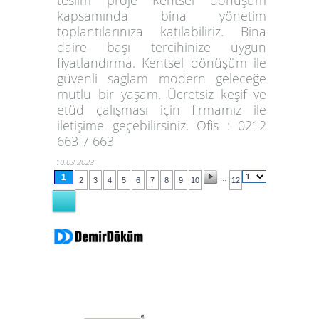
kapsamında bina yönetim
toplantılarınıza katılabiliriz. Bina
daire başı tercihinize uygun
fiyatlandırma. Kentsel dönüşüm ile
güvenli sağlam modern geleceğe
mutlu bir yaşam. Ücretsiz keşif ve
etüd çalışması için firmamız ile
iletişime geçebilirsiniz. Ofis : 0212
663 7 663
10.03.2023
1
...
2
3
4
5
6
7
8
9
10
12