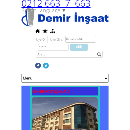
0212 663 7 663
Select Language
▼
Üye Ol
Üye Girişi
DEMİR İNŞAAT