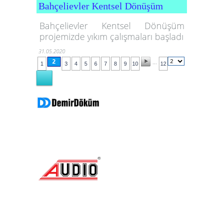
Bahçelievler Kentsel Dönüşüm
Bahçelievler Kentsel Dönüşüm
projemizde yıkım çalışmaları başladı
31.05.2020
2
...
1
3
4
5
6
7
8
9
10
12