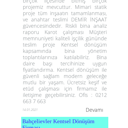
birçok ilçesinde bitmiş birçok
projemiz mevcuttur. Mimari statik
proje tüm inşaatın tamamlanması,
ve anahtar teslimi DEMİR İNŞAAT
güvencesindedir. Riskli bina analiz
raporu Karot çalışması Müşteri
memnuniyeti kaliteli işçilik gününde
teslim proje Kentsel dönüşüm
kapsamında bina yönetim
toplantılarınıza katılabiliriz. Bina
daire başı tercihinize uygun
fiyatlandırma. Kentsel dönüşüm ile
güvenli sağlam modern geleceğe
mutlu bir yaşam. Ücretsiz keşif ve
etüd çalışması için firmamız ile
iletişime geçebilirsiniz. Ofis : 0212
663 7 663
Devamı
14.01.2021
Bahçelievler Kentsel Dönüşüm
Firması