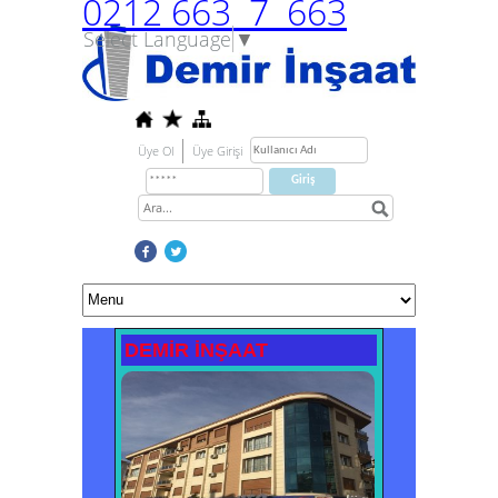
0212 663 7 663
Select Language
▼
Üye Ol
Üye Girişi
DEMİR İNŞAAT