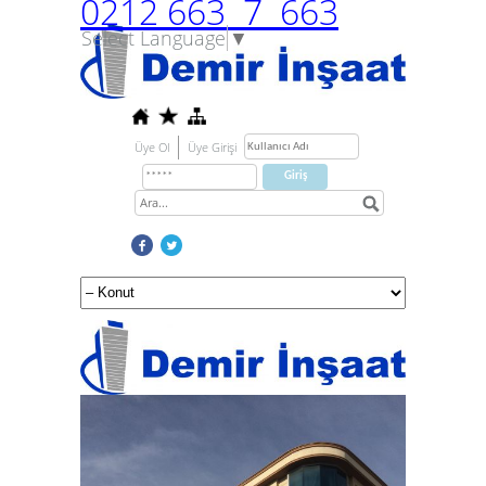
0212 663 7 663
Select Language
▼
Üye Ol
Üye Girişi