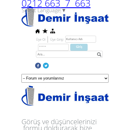
0212 663 7 663
Select Language
▼
Üye Ol
Üye Girişi
Görüş ve düşüncelerinizi
formu doldurarak bize