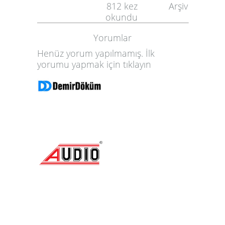
812
kez
Arşiv
okundu
Yorumlar
Henüz yorum yapılmamış. İlk
yorumu yapmak için
tıklayın