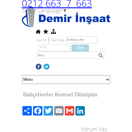
0212 663 7 663
Select Language
▼
Üye Ol
Üye Girişi
Bahçelievler Kentsel Dönüşüm
Paylaş
Facebook
Twitter
Email
Gmail
LinkedIn
Yorum Yaz
-