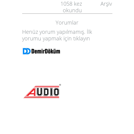
1058
kez
Arşiv
okundu
Yorumlar
Henüz yorum yapılmamış. İlk
yorumu yapmak için
tıklayın