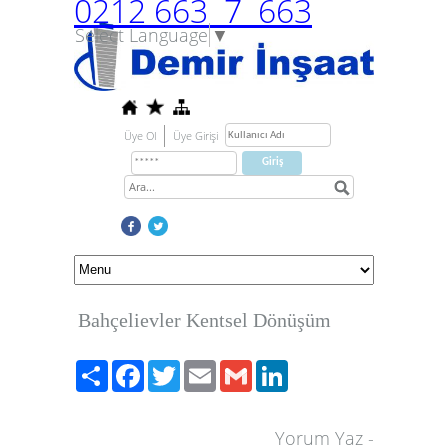
0212 663 7 663
Select Language
▼
Üye Ol
Üye Girişi
Bahçelievler Kentsel Dönüşüm
Paylaş
Facebook
Twitter
Email
Gmail
LinkedIn
Yorum Yaz
-